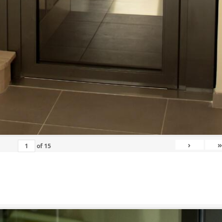
›
»
of
15