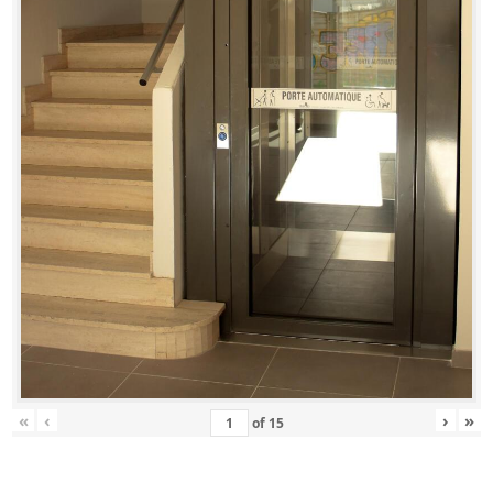
«
‹
›
»
of
15