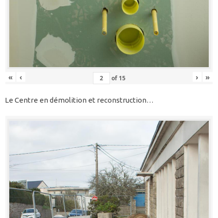
«
‹
›
»
of
15
Le Centre en démolition et reconstruction…