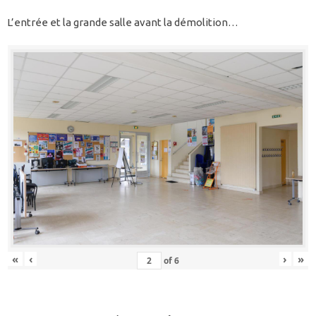
L’entrée et la grande salle avant la démolition…
«
‹
›
»
of
6