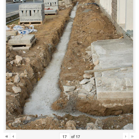
«
‹
›
»
of
17