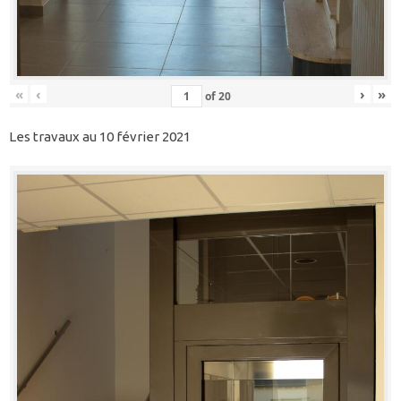
«
‹
›
»
of
20
Les travaux au 10 février 2021