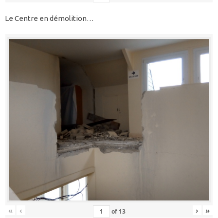
Le Centre en démolition…
«
‹
›
»
of
13