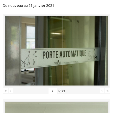
Du nouveau au 21 janvier 2021
«
‹
›
»
of
23