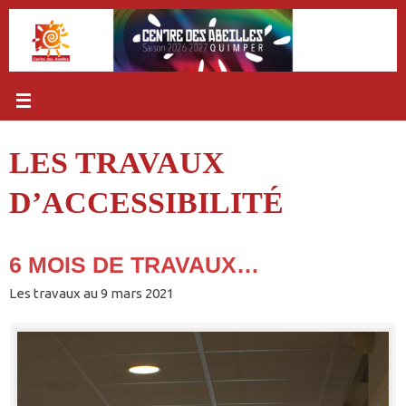
Passer
au
contenu
LES TRAVAUX
D’ACCESSIBILITÉ
6 MOIS DE TRAVAUX…
Les travaux au 9 mars 2021