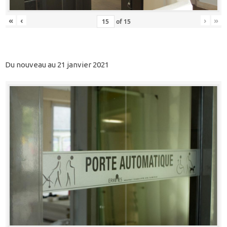
«
‹
›
»
of
15
Du nouveau au 21 janvier 2021