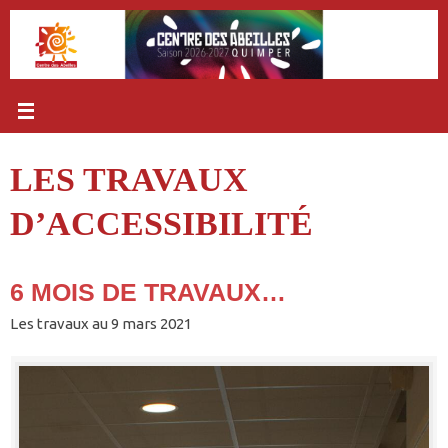
Passer
au
contenu
LES TRAVAUX
D’ACCESSIBILITÉ
6 MOIS DE TRAVAUX…
Les travaux au 9 mars 2021