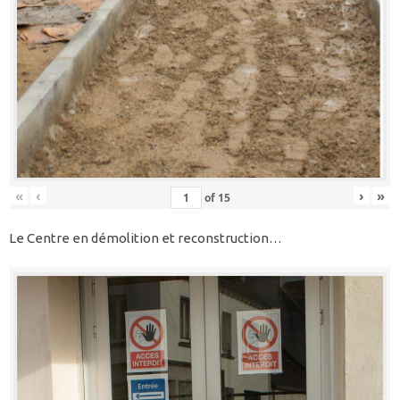
«
‹
›
»
of
15
Le Centre en démolition et reconstruction…