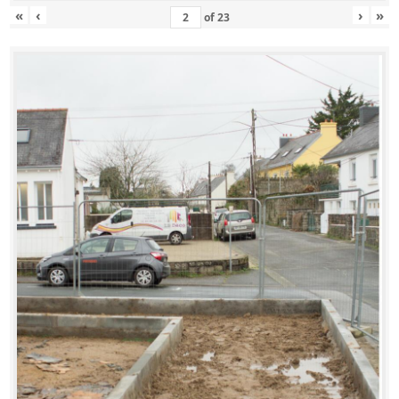
«
‹
›
»
of
23