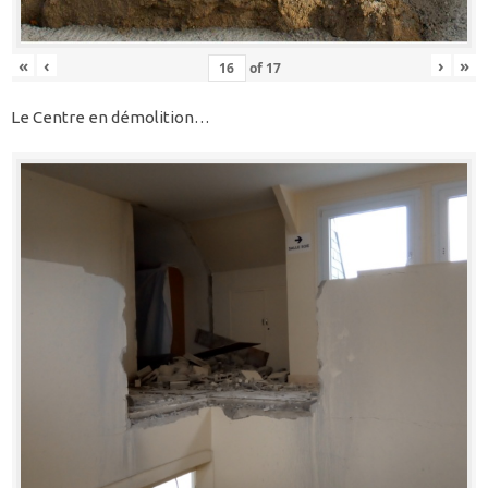
«
‹
›
»
of
17
Le Centre en démolition…