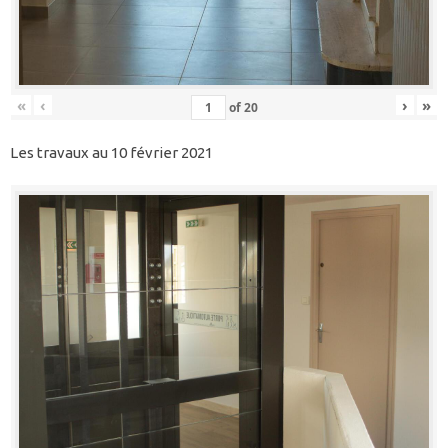
«
‹
›
»
of
20
Les travaux au 10 février 2021