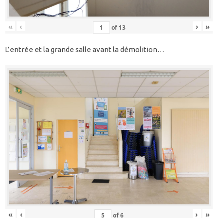
«
‹
›
»
of
13
L’entrée et la grande salle avant la démolition…
«
‹
›
»
of
6