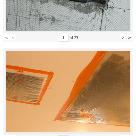
«
‹
›
»
of
23