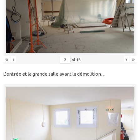
«
‹
›
»
of
13
L’entrée et la grande salle avant la démolition…