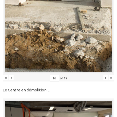
«
‹
›
»
of
17
Le Centre en démolition…