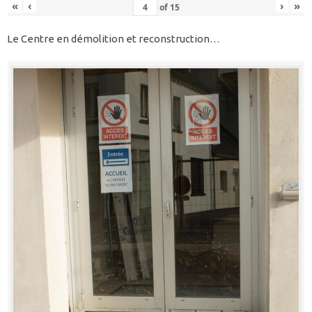
«
‹
›
»
of
15
Le Centre en démolition et reconstruction…