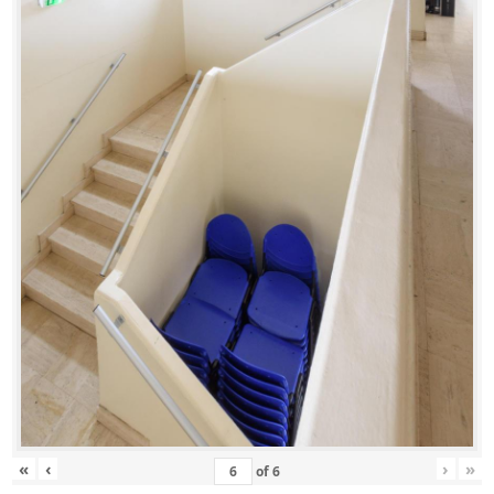
«
‹
›
»
of
6