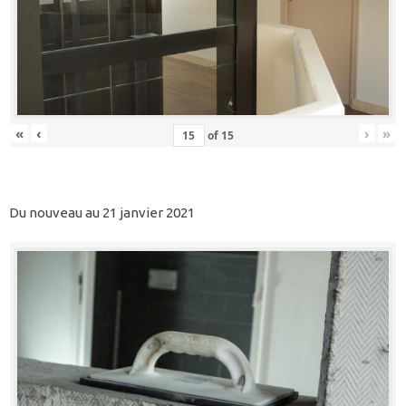
«
‹
›
»
of
15
Du nouveau au 21 janvier 2021