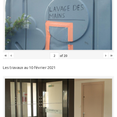
«
‹
›
»
of
20
Les travaux au 10 février 2021