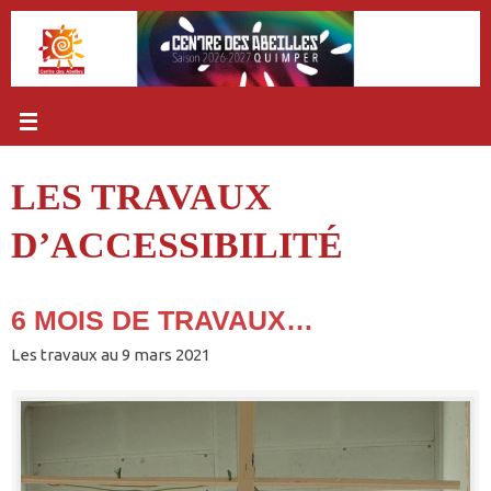
Passer
au
contenu
LES TRAVAUX
D’ACCESSIBILITÉ
6 MOIS DE TRAVAUX…
Les travaux au 9 mars 2021