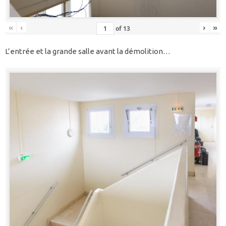
«
‹
›
»
of
13
L’entrée et la grande salle avant la démolition…