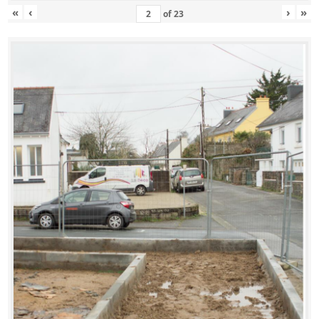
«
‹
›
»
of
23