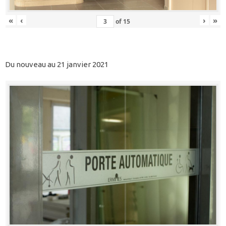
«
‹
›
»
of
15
Du nouveau au 21 janvier 2021