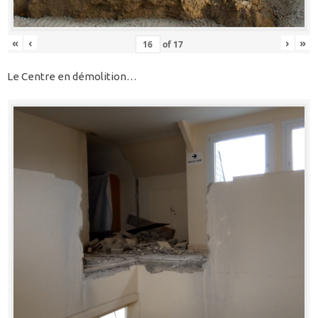
«
‹
›
»
of
17
Le Centre en démolition…