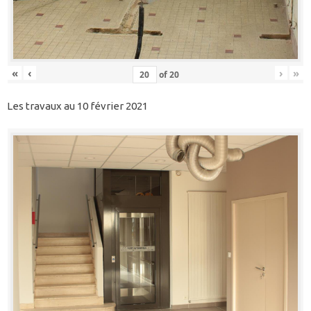
«
‹
›
»
of
20
Les travaux au 10 février 2021