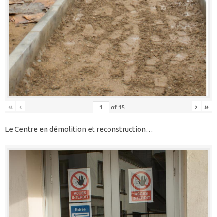
«
‹
›
»
of
15
Le Centre en démolition et reconstruction…