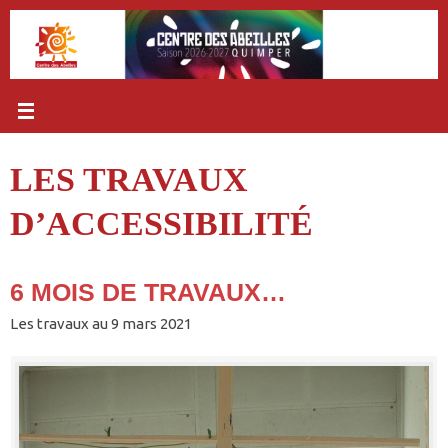
Passer
au
contenu
LES TRAVAUX
D’ACCESSIBILITÉ
6 MOIS DE TRAVAUX…
Les travaux au 9 mars 2021