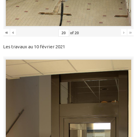
«
‹
›
»
of
20
Les travaux au 10 février 2021