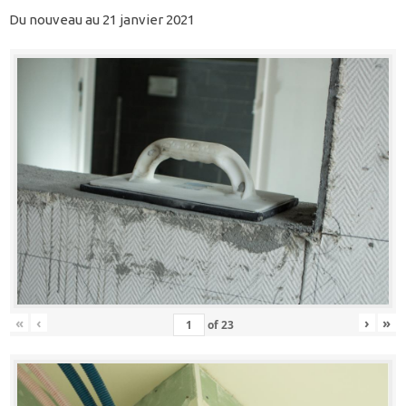
Du nouveau au 21 janvier 2021
«
‹
›
»
of
23