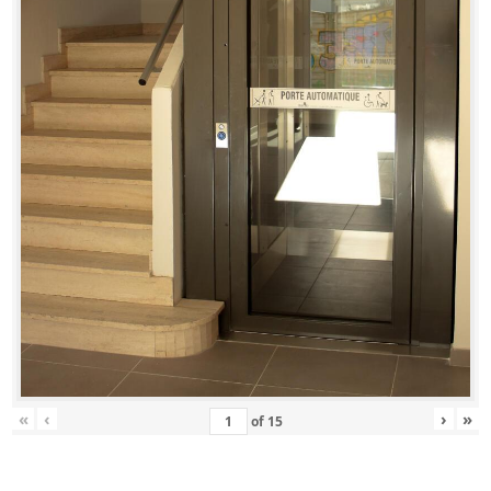
«
‹
›
»
of
15