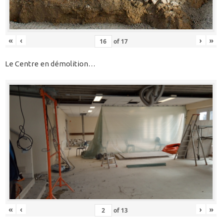
«
‹
›
»
of
17
Le Centre en démolition…
«
‹
›
»
of
13