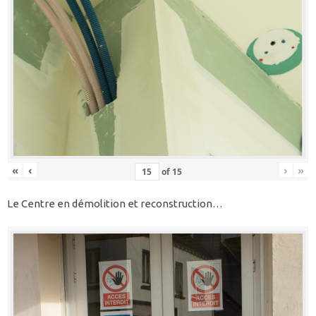
«
‹
›
»
of
15
Le Centre en démolition et reconstruction…