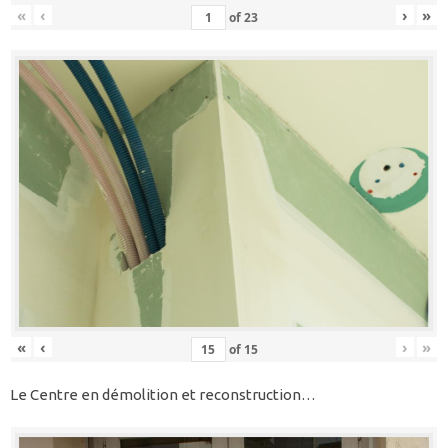
«
‹
›
»
of
23
«
‹
›
»
of
15
Le Centre en démolition et reconstruction…