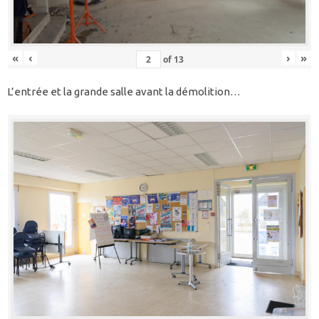
«
‹
›
»
of
13
L’entrée et la grande salle avant la démolition…