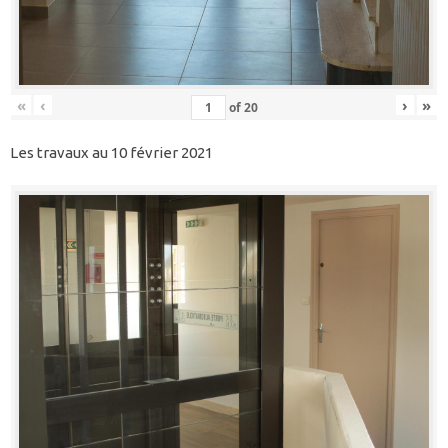
«
‹
›
»
of
20
Les travaux au 10 février 2021