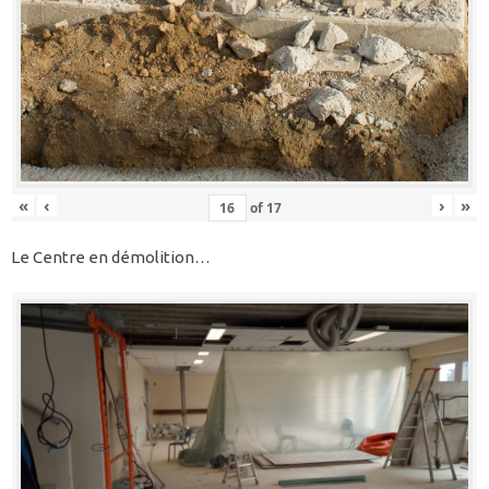
«
‹
›
»
of
17
Le Centre en démolition…