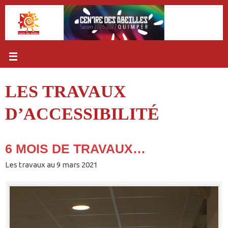
Passer
au
contenu
LES TRAVAUX
D’ACCESSIBILITÉ
6 MOIS DE TRAVAUX…
Les travaux au 9 mars 2021