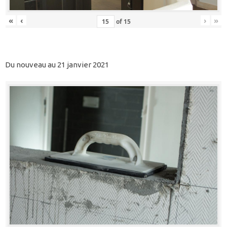
«
‹
›
»
of
15
Du nouveau au 21 janvier 2021