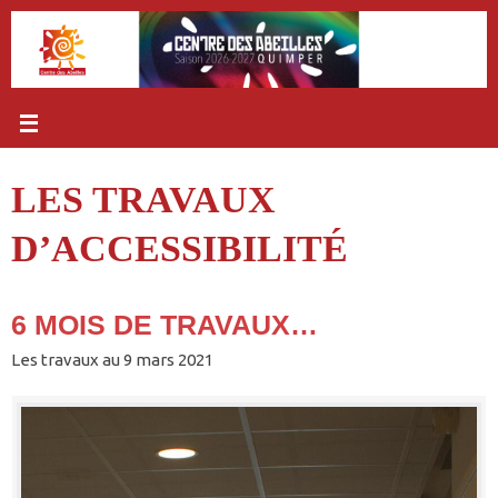
Passer
au
contenu
LES TRAVAUX
D’ACCESSIBILITÉ
6 MOIS DE TRAVAUX…
Les travaux au 9 mars 2021