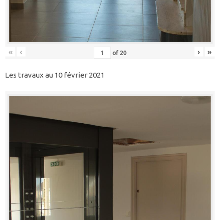
«
‹
›
»
of
20
Les travaux au 10 février 2021