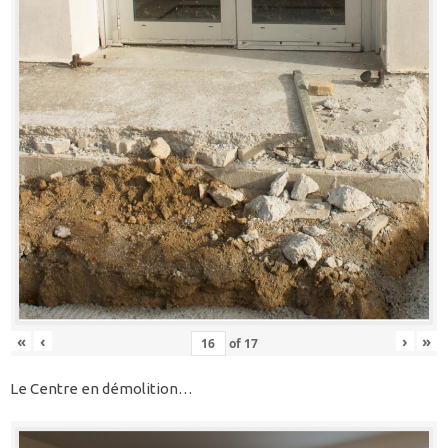
«
‹
›
»
of
17
Le Centre en démolition…