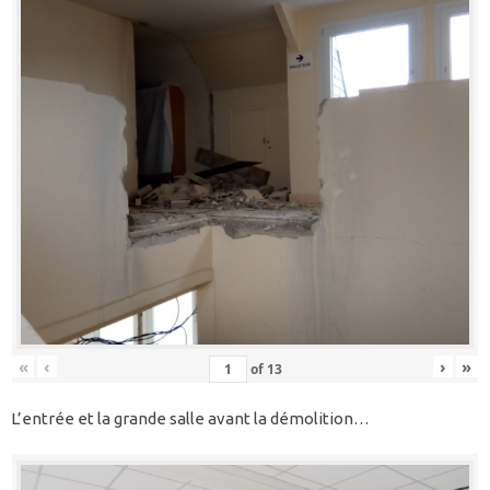
«
‹
›
»
of
13
L’entrée et la grande salle avant la démolition…