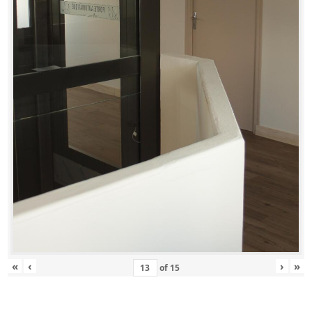
«
‹
›
»
of
15