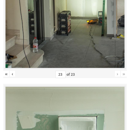
«
‹
›
»
of
23