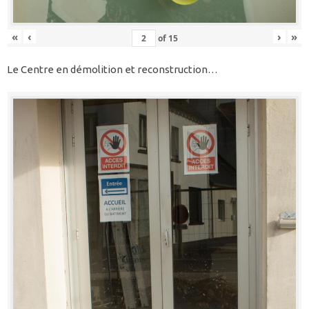
«
‹
›
»
of
15
Le Centre en démolition et reconstruction…