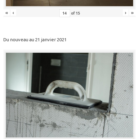
«
‹
›
»
of
15
Du nouveau au 21 janvier 2021