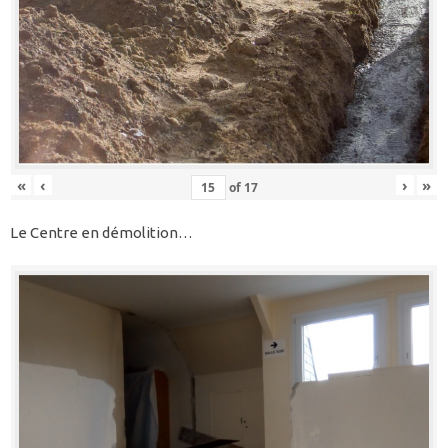
«
‹
›
»
of
17
Le Centre en démolition…