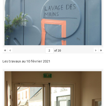
«
‹
›
»
of
20
Les travaux au 10 février 2021