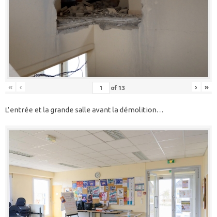
«
‹
›
»
of
13
L’entrée et la grande salle avant la démolition…