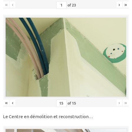
«
‹
›
»
of
23
«
‹
›
»
of
15
Le Centre en démolition et reconstruction…