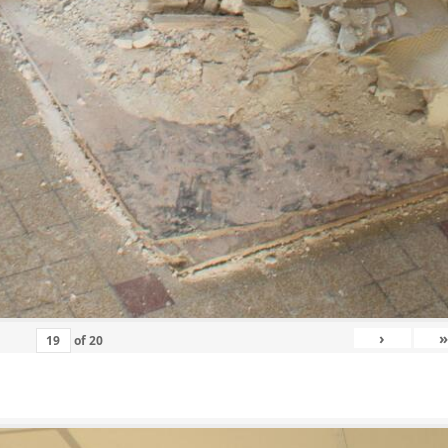
›
»
of
20