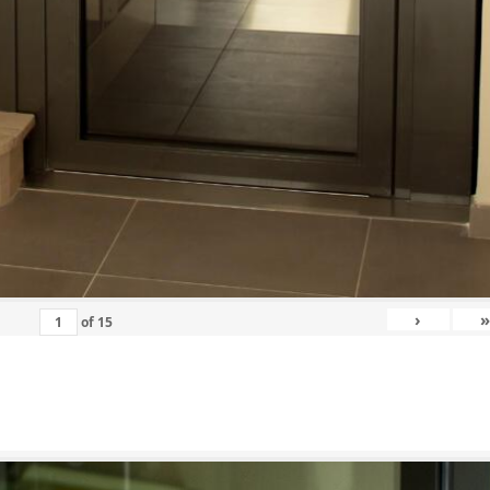
›
»
of
15