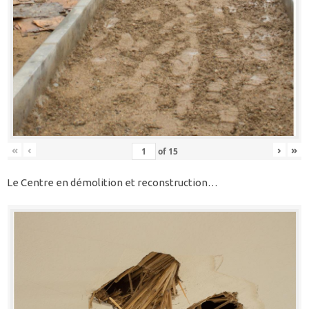
«
‹
›
»
of
15
Le Centre en démolition et reconstruction…