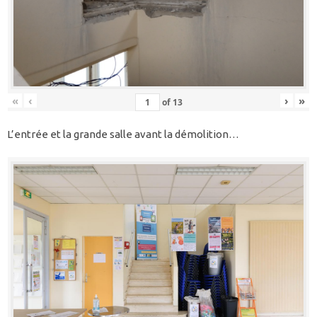
«
‹
›
»
of
13
L’entrée et la grande salle avant la démolition…