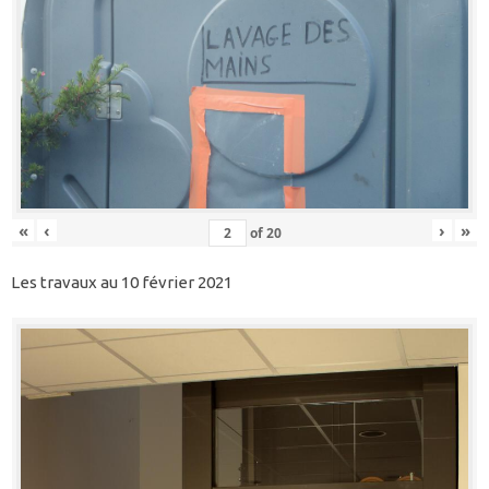
«
‹
›
»
of
20
Les travaux au 10 février 2021