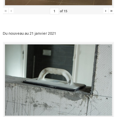
«
‹
›
»
of
15
Du nouveau au 21 janvier 2021