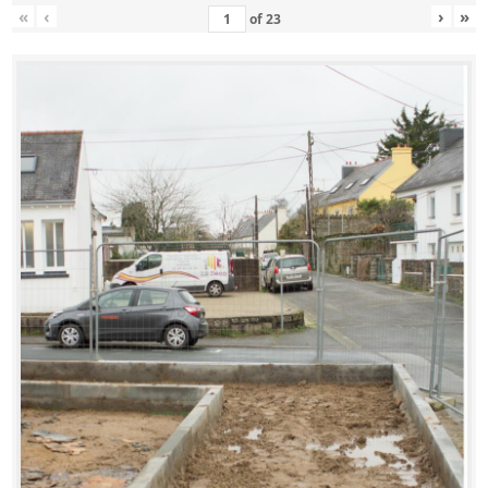
«
‹
›
»
of
23