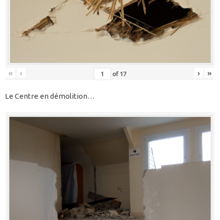
«
‹
›
»
of
17
Le Centre en démolition…