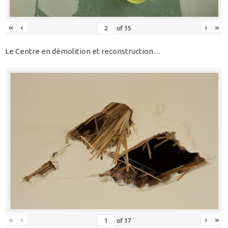
«
‹
›
»
of
15
Le Centre en démolition et reconstruction…
«
‹
›
»
of
17