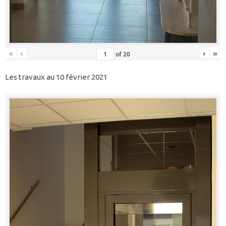
«
‹
›
»
of
20
Les travaux au 10 février 2021