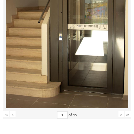
«
‹
›
»
of
15