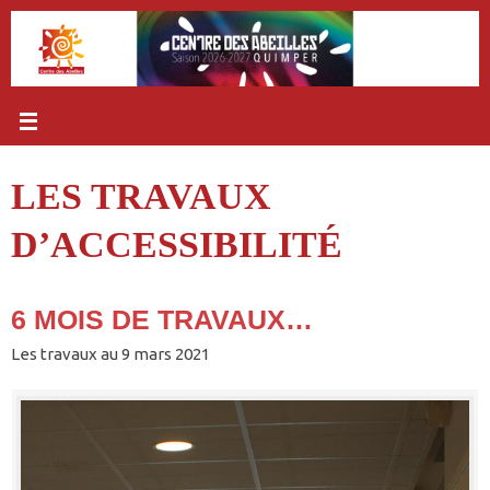
Passer
au
contenu
LES TRAVAUX
D’ACCESSIBILITÉ
6 MOIS DE TRAVAUX…
Les travaux au 9 mars 2021