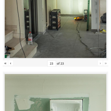
«
‹
›
»
of
23