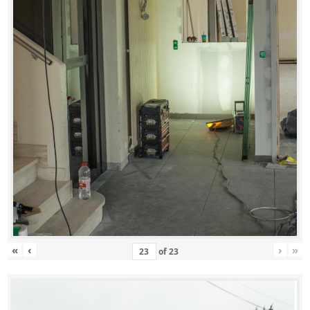
«
‹
›
»
of
23