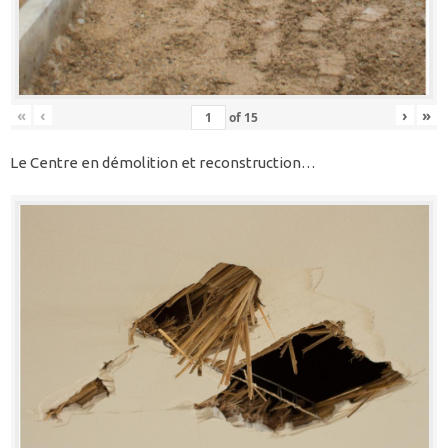
«
‹
›
»
of
15
Le Centre en démolition et reconstruction…