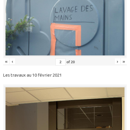
«
‹
›
»
of
20
Les travaux au 10 février 2021