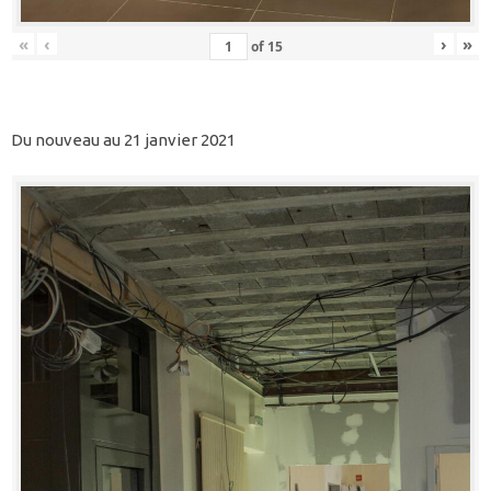
«
‹
›
»
of
15
Du nouveau au 21 janvier 2021