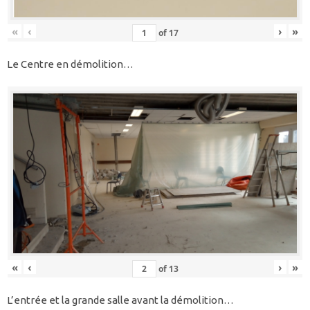
«
‹
›
»
of
17
Le Centre en démolition…
«
‹
›
»
of
13
L’entrée et la grande salle avant la démolition…