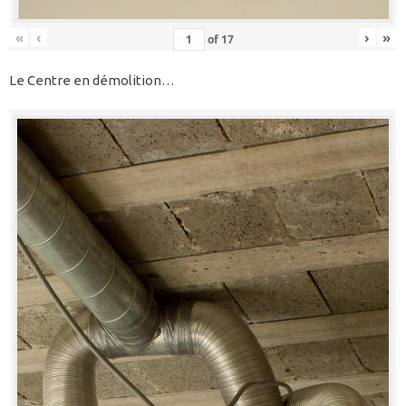
«
‹
›
»
of
17
Le Centre en démolition…