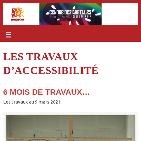
Passer
au
contenu
LES TRAVAUX
D’ACCESSIBILITÉ
6 MOIS DE TRAVAUX…
Les travaux au 9 mars 2021