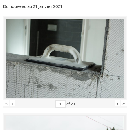
Du nouveau au 21 janvier 2021
«
‹
›
»
of
23