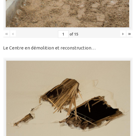
«
‹
›
»
of
15
Le Centre en démolition et reconstruction…