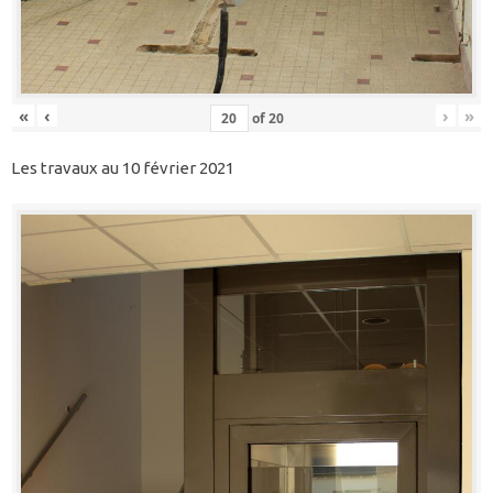
«
‹
›
»
of
20
Les travaux au 10 février 2021