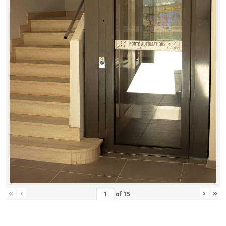
«
‹
›
»
of
15