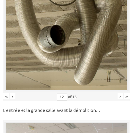
«
‹
›
»
of
13
L’entrée et la grande salle avant la démolition…