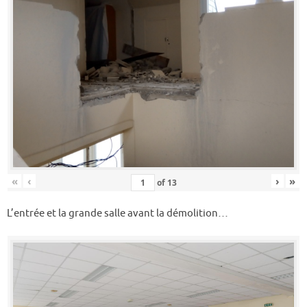
«
‹
›
»
of
13
L’entrée et la grande salle avant la démolition…