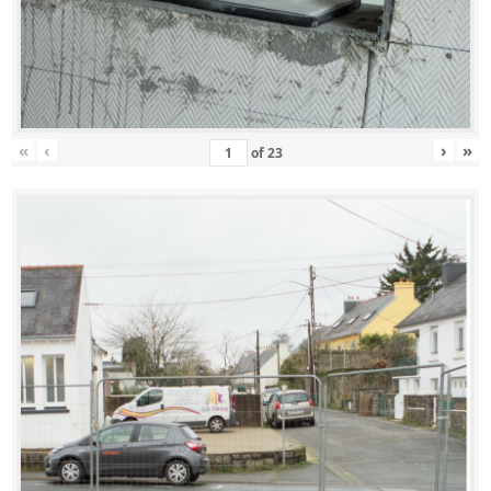
«
‹
›
»
of
23