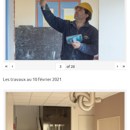
«
‹
›
»
of
20
Les travaux au 10 février 2021