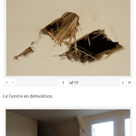
«
‹
›
»
of
17
Le Centre en démolition…