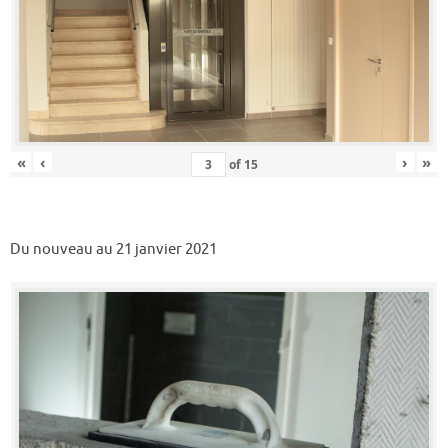
«
‹
›
»
of
15
Du nouveau au 21 janvier 2021