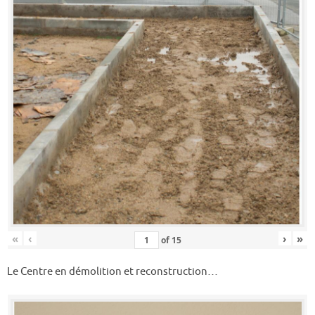
«
‹
›
»
of
15
Le Centre en démolition et reconstruction…