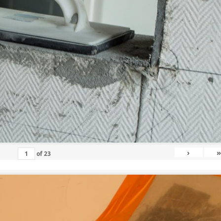
›
»
of
23