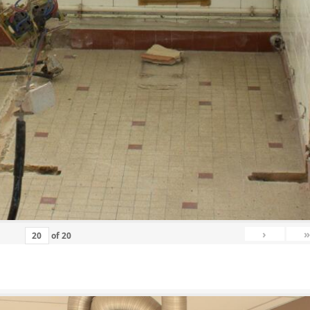
›
»
of
20