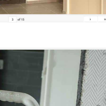
›
»
of
15