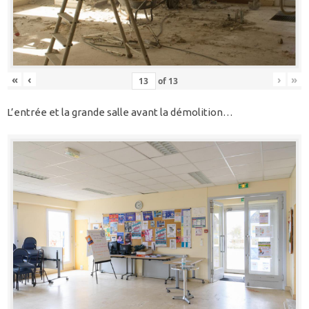
«
‹
›
»
of
13
L’entrée et la grande salle avant la démolition…