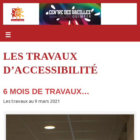
Passer
au
contenu
LES TRAVAUX
D’ACCESSIBILITÉ
6 MOIS DE TRAVAUX…
Les travaux au 9 mars 2021