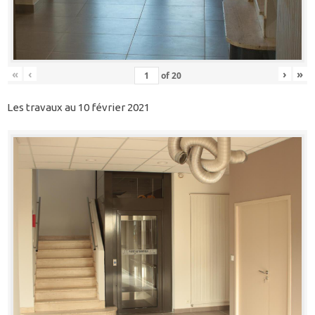
«
‹
›
»
of
20
Les travaux au 10 février 2021