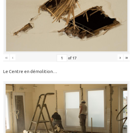
«
‹
›
»
of
17
Le Centre en démolition…