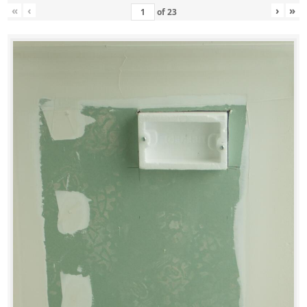
«
‹
›
»
of
23