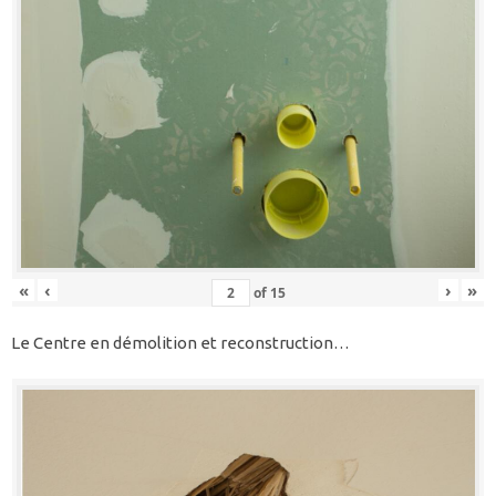
«
‹
›
»
of
15
Le Centre en démolition et reconstruction…