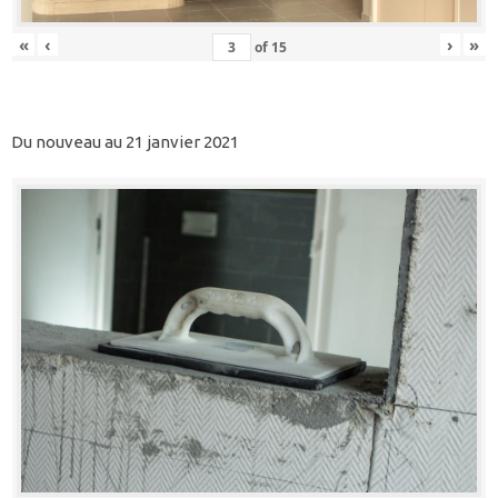
«
‹
›
»
of
15
Du nouveau au 21 janvier 2021