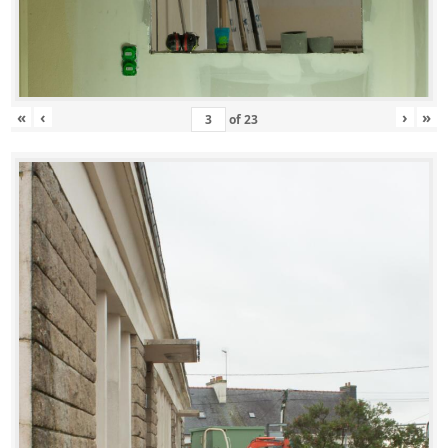
«
‹
›
»
of
23