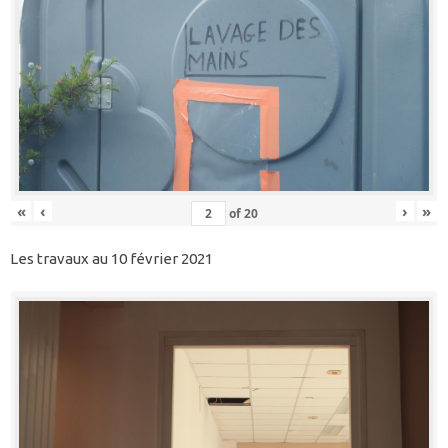
«
‹
›
»
of
20
Les travaux au 10 février 2021