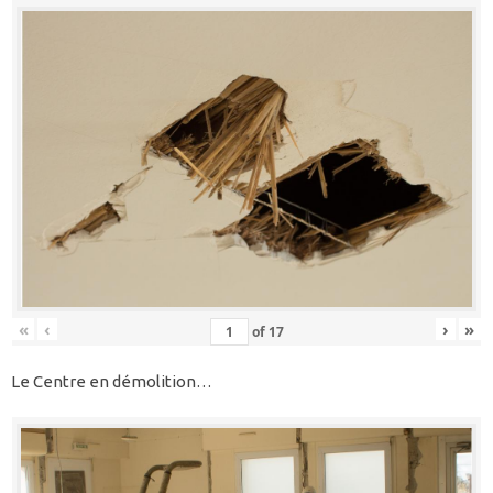
«
‹
›
»
of
17
Le Centre en démolition…