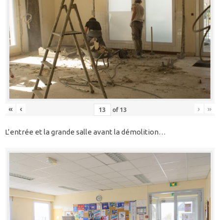
«
‹
›
»
of
13
L’entrée et la grande salle avant la démolition…