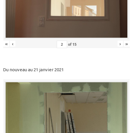
«
‹
›
»
of
15
Du nouveau au 21 janvier 2021