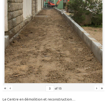
«
‹
›
»
of
15
Le Centre en démolition et reconstruction…