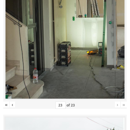
«
‹
›
»
of
23