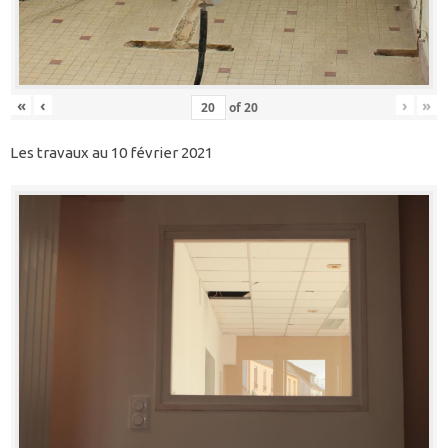
«
‹
›
»
of
20
Les travaux au 10 février 2021