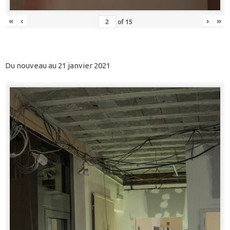
«
‹
›
»
of
15
Du nouveau au 21 janvier 2021