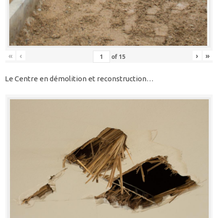
«
‹
›
»
of
15
Le Centre en démolition et reconstruction…