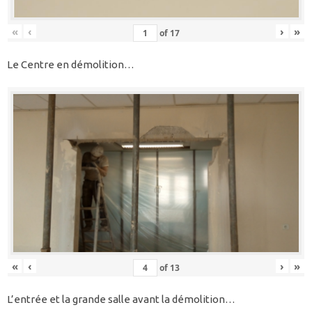
«
‹
›
»
of
17
Le Centre en démolition…
«
‹
›
»
of
13
L’entrée et la grande salle avant la démolition…