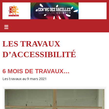
Passer
au
contenu
LES TRAVAUX
D’ACCESSIBILITÉ
6 MOIS DE TRAVAUX…
Les travaux au 9 mars 2021