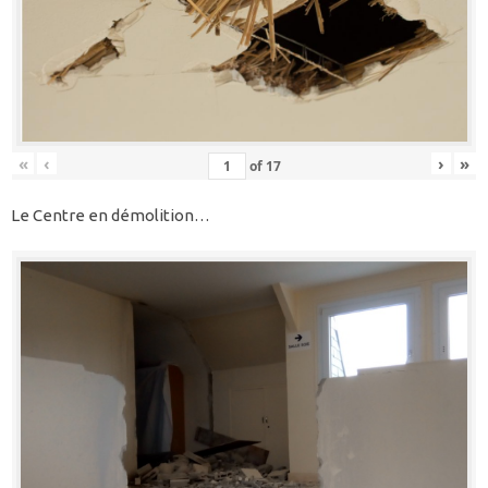
«
‹
›
»
of
17
Le Centre en démolition…