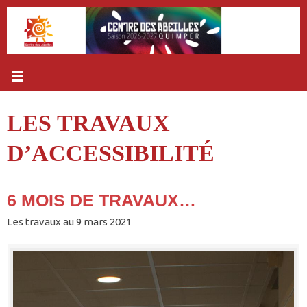
Passer
au
contenu
LES TRAVAUX
D’ACCESSIBILITÉ
6 MOIS DE TRAVAUX…
Les travaux au 9 mars 2021