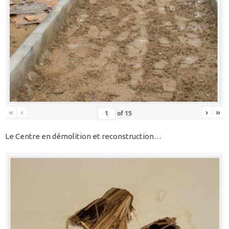
«
‹
›
»
of
15
Le Centre en démolition et reconstruction…