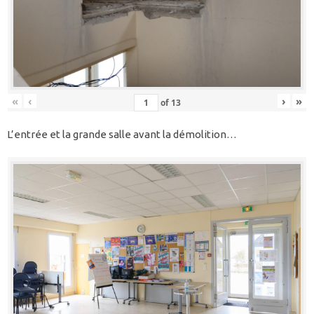
«
‹
›
»
of
13
L’entrée et la grande salle avant la démolition…