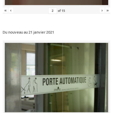
«
‹
›
»
of
15
Du nouveau au 21 janvier 2021