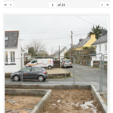
«
‹
›
»
of
23