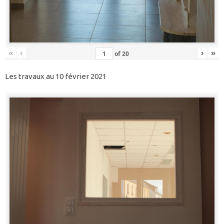
«
‹
›
»
of
20
Les travaux au 10 février 2021