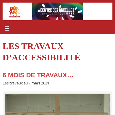
Passer
au
contenu
LES TRAVAUX
D’ACCESSIBILITÉ
6 MOIS DE TRAVAUX…
Les travaux au 9 mars 2021