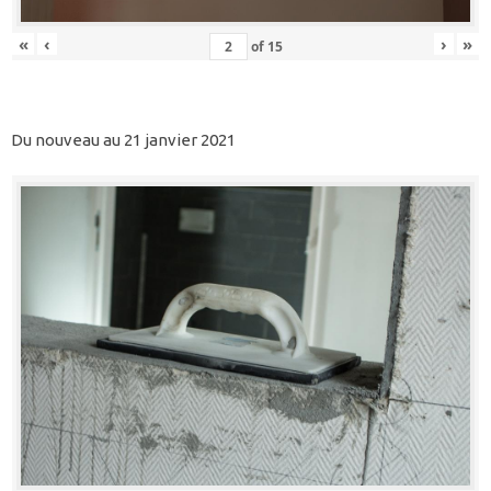
«
‹
›
»
of
15
Du nouveau au 21 janvier 2021