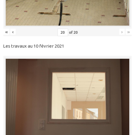
«
‹
›
»
of
20
Les travaux au 10 février 2021