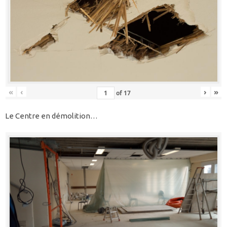
«
‹
›
»
of
17
Le Centre en démolition…