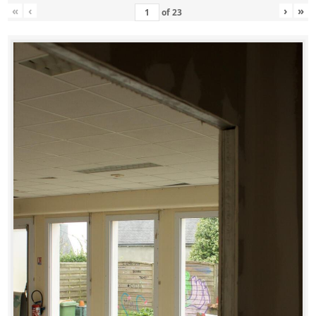
«
‹
›
»
of
23