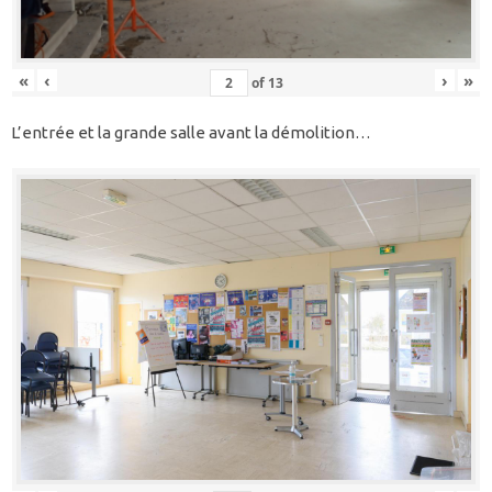
«
‹
›
»
of
13
L’entrée et la grande salle avant la démolition…