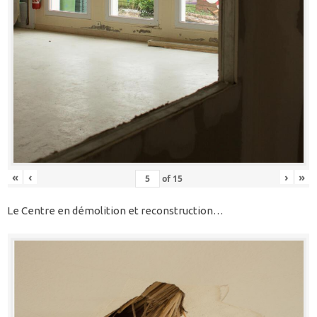
«
‹
›
»
of
15
Le Centre en démolition et reconstruction…