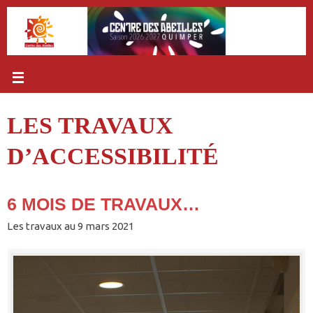
Passer
au
contenu
LES TRAVAUX
D’ACCESSIBILITÉ
6 MOIS DE TRAVAUX…
Les travaux au 9 mars 2021