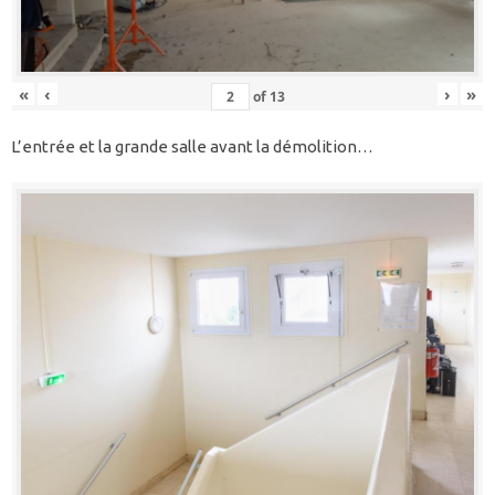
«
‹
›
»
of
13
L’entrée et la grande salle avant la démolition…