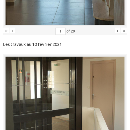
«
‹
›
»
of
20
Les travaux au 10 février 2021