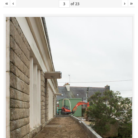
«
‹
›
»
of
23