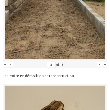
«
‹
›
»
of
15
Le Centre en démolition et reconstruction…