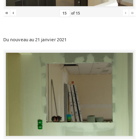
«
‹
›
»
of
15
Du nouveau au 21 janvier 2021