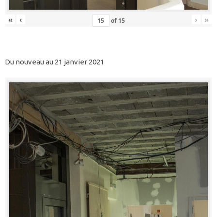
«
‹
›
»
of
15
Du nouveau au 21 janvier 2021