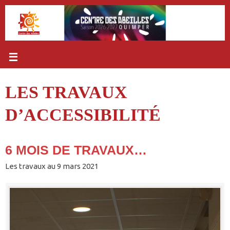
Passer
au
contenu
LES TRAVAUX
D’ACCESSIBILITÉ
6 MOIS DE TRAVAUX…
Les travaux au 9 mars 2021