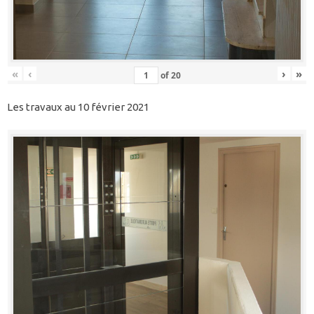
«
‹
›
»
of
20
Les travaux au 10 février 2021