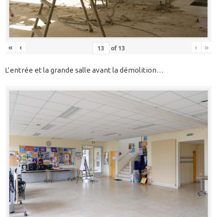
«
‹
›
»
of
13
L’entrée et la grande salle avant la démolition…