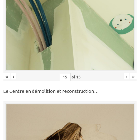
«
‹
›
»
of
15
Le Centre en démolition et reconstruction…