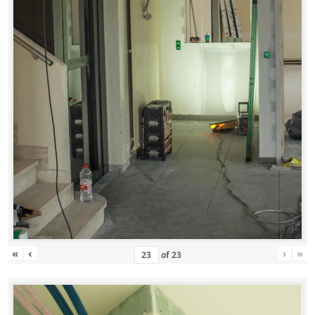
«
‹
›
»
of
23