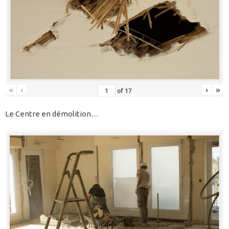
«
‹
›
»
of
17
Le Centre en démolition…