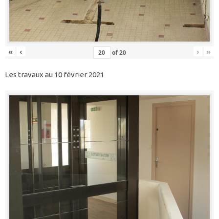
«
‹
›
»
of
20
Les travaux au 10 février 2021