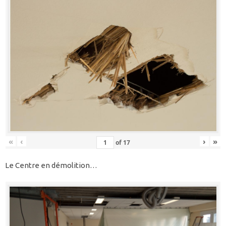
«
‹
›
»
of
17
Le Centre en démolition…