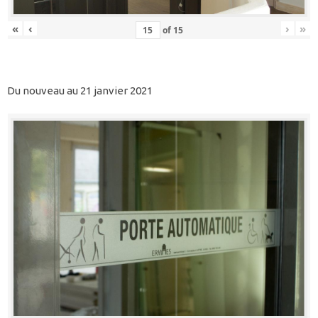
«
‹
›
»
of
15
Du nouveau au 21 janvier 2021