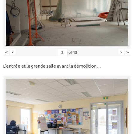
«
‹
›
»
of
13
L’entrée et la grande salle avant la démolition…