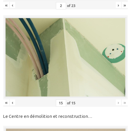
«
‹
›
»
of
23
«
‹
›
»
of
15
Le Centre en démolition et reconstruction…