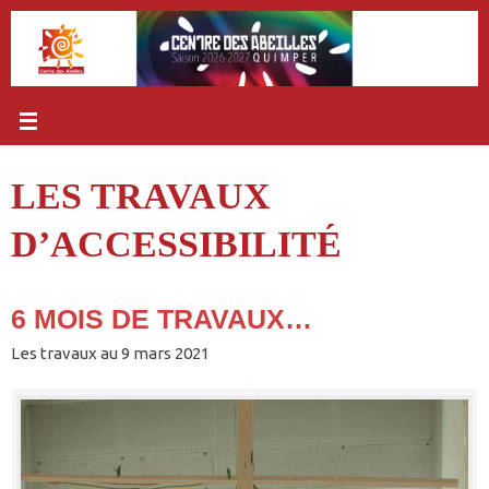
Passer
au
contenu
LES TRAVAUX
D’ACCESSIBILITÉ
6 MOIS DE TRAVAUX…
Les travaux au 9 mars 2021