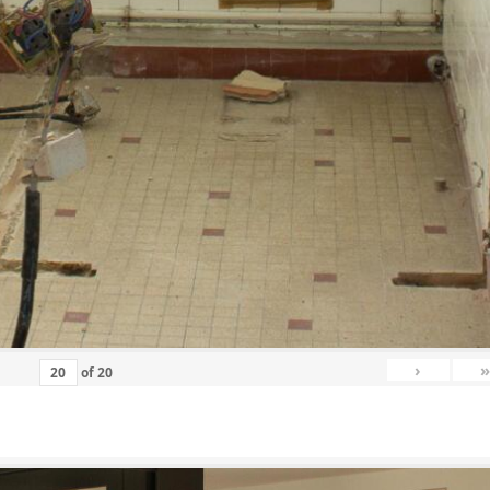
›
»
of
20