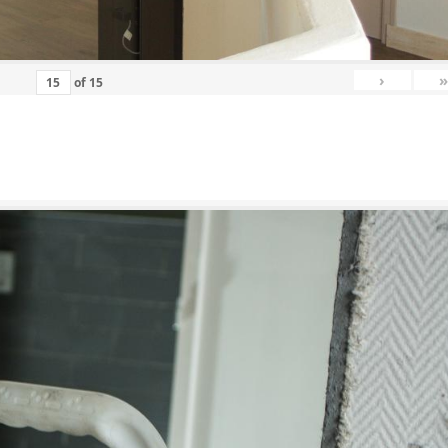
›
»
of
15