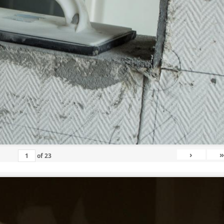
›
»
of
23