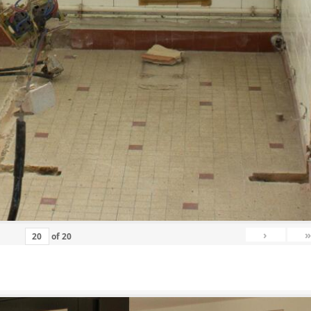
›
»
of
20