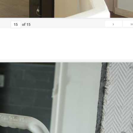
›
»
of
15