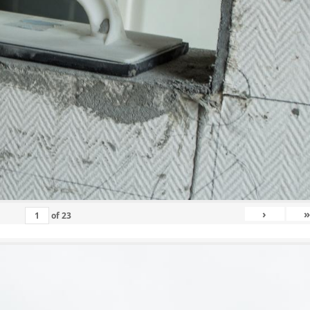
›
»
of
23