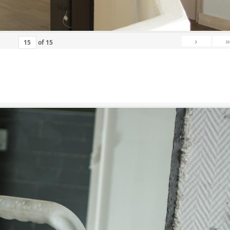
›
»
of
15