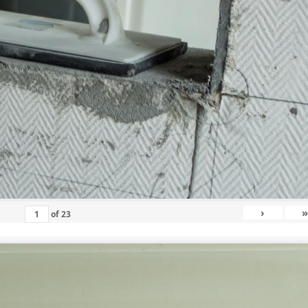
›
»
of
23