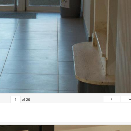
›
»
of
20