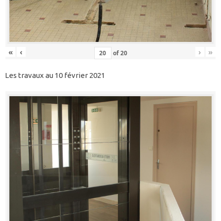
«
‹
›
»
of
20
Les travaux au 10 février 2021