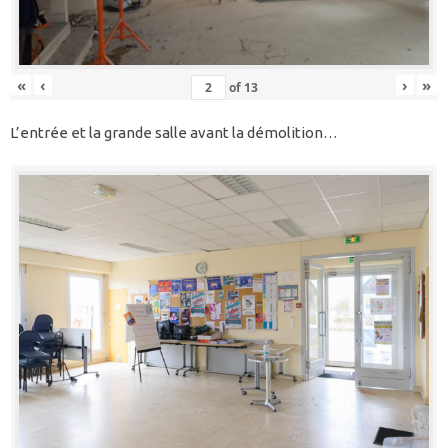
«
‹
›
»
of
13
L’entrée et la grande salle avant la démolition…