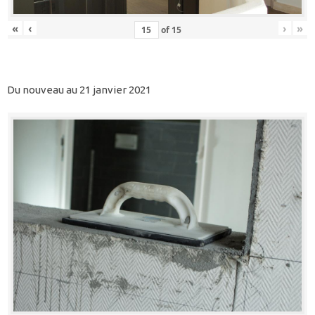
«
‹
›
»
of
15
Du nouveau au 21 janvier 2021