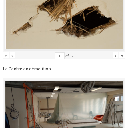
«
‹
›
»
of
17
Le Centre en démolition…