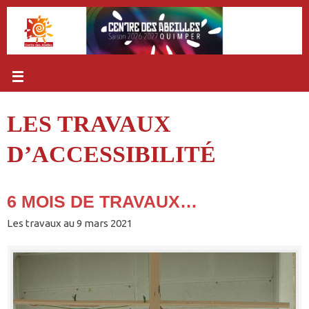
Passer
au
contenu
LES TRAVAUX
D’ACCESSIBILITÉ
6 MOIS DE TRAVAUX…
Les travaux au 9 mars 2021