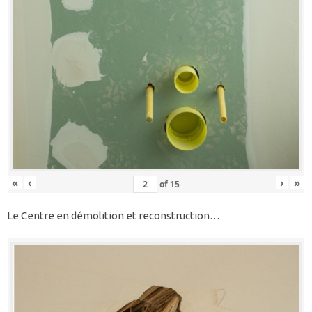
«
‹
›
»
of
15
Le Centre en démolition et reconstruction…