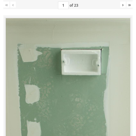
«
‹
›
»
of
23