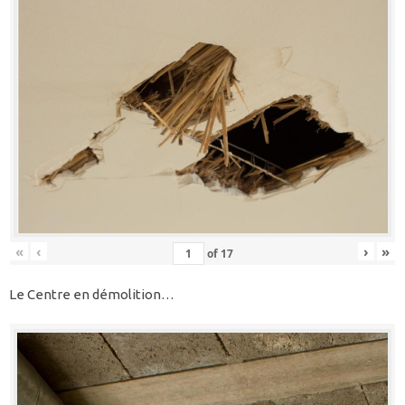
«
‹
›
»
of
17
Le Centre en démolition…