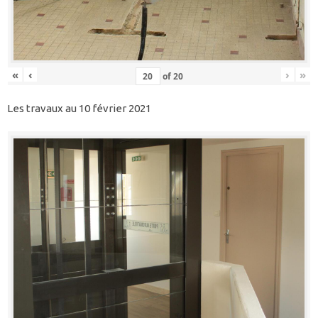
«
‹
›
»
of
20
Les travaux au 10 février 2021