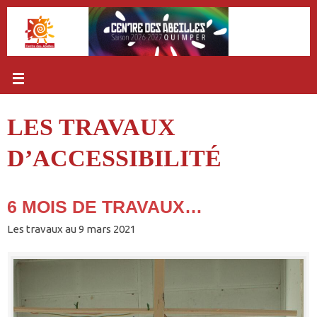
Passer
au
contenu
LES TRAVAUX
D’ACCESSIBILITÉ
6 MOIS DE TRAVAUX…
Les travaux au 9 mars 2021