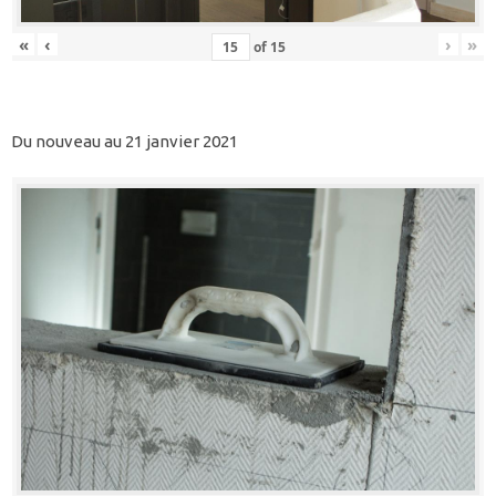
«
‹
›
»
of
15
Du nouveau au 21 janvier 2021