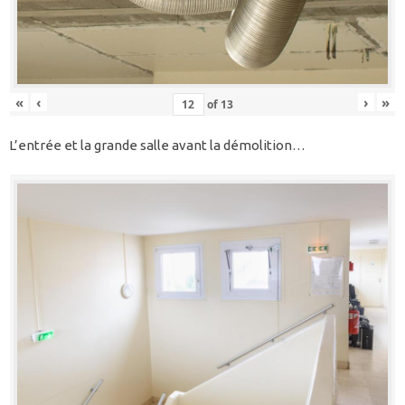
«
‹
›
»
of
13
L’entrée et la grande salle avant la démolition…