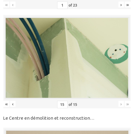
«
‹
›
»
of
23
«
‹
›
»
of
15
Le Centre en démolition et reconstruction…