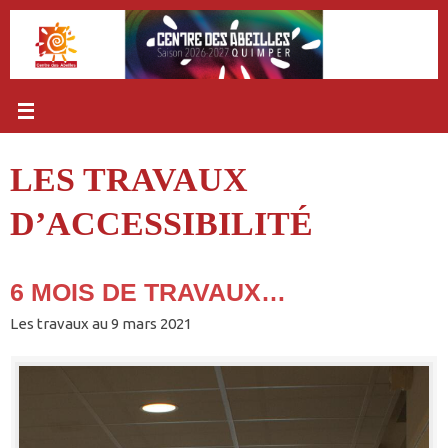
Passer
au
contenu
LES TRAVAUX
D’ACCESSIBILITÉ
6 MOIS DE TRAVAUX…
Les travaux au 9 mars 2021