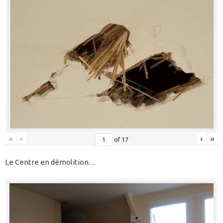
«
‹
›
»
of
17
Le Centre en démolition…