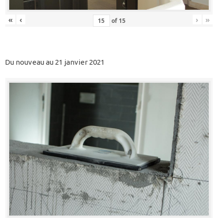
«
‹
›
»
of
15
Du nouveau au 21 janvier 2021