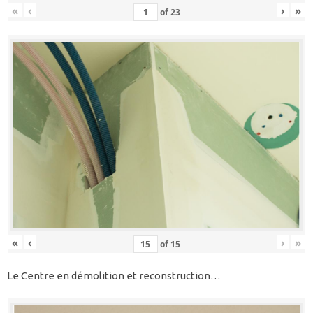
«
‹
›
»
of
23
«
‹
›
»
of
15
Le Centre en démolition et reconstruction…