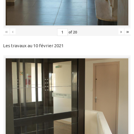
«
‹
›
»
of
20
Les travaux au 10 février 2021