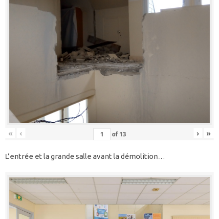
«
‹
›
»
of
13
L’entrée et la grande salle avant la démolition…