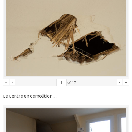
«
‹
›
»
of
17
Le Centre en démolition…