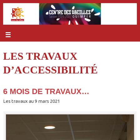
Passer
au
contenu
LES TRAVAUX
D’ACCESSIBILITÉ
6 MOIS DE TRAVAUX…
Les travaux au 9 mars 2021