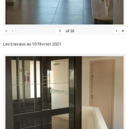
«
‹
›
»
of
20
Les travaux au 10 février 2021