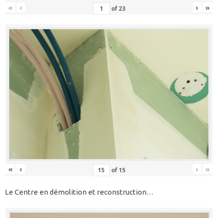
«
‹
›
»
of
23
«
‹
›
»
of
15
Le Centre en démolition et reconstruction…