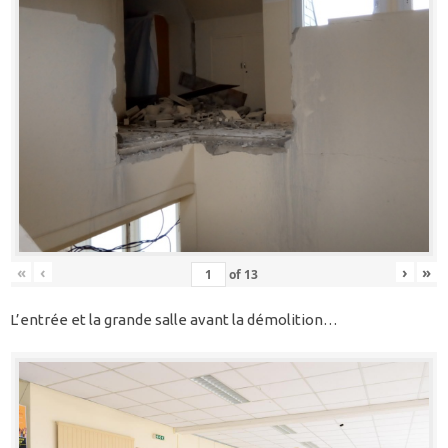
«
‹
›
»
of
13
L’entrée et la grande salle avant la démolition…