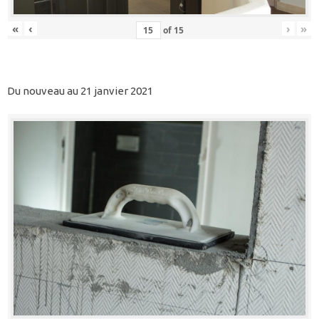
«
‹
›
»
of
15
Du nouveau au 21 janvier 2021