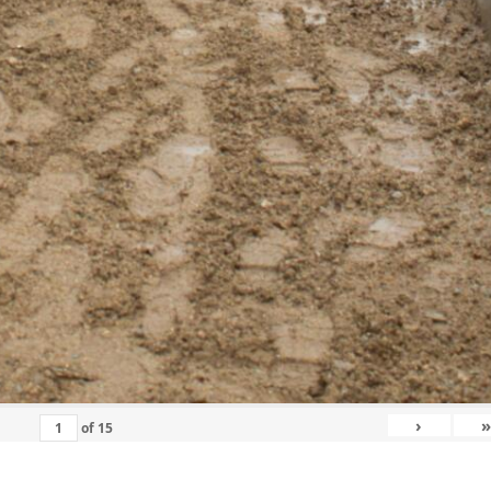
›
»
of
15