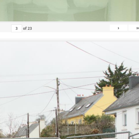
›
»
of
23