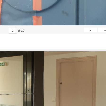
›
»
of
20