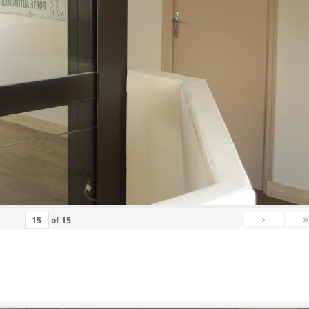
›
»
of
15