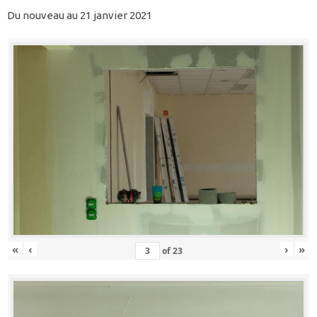
Du nouveau au 21 janvier 2021
«
‹
›
»
of
23