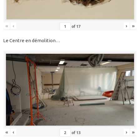
«
‹
›
»
of
17
Le Centre en démolition…
«
‹
›
»
of
13