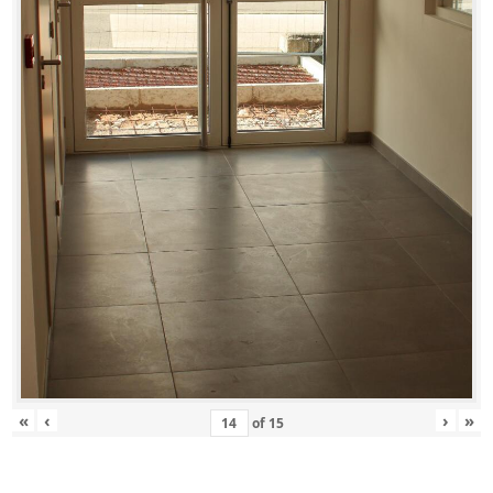
«
‹
›
»
of
15