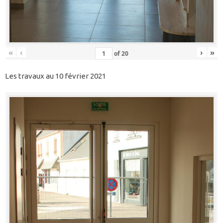
«
‹
›
»
of
20
Les travaux au 10 février 2021