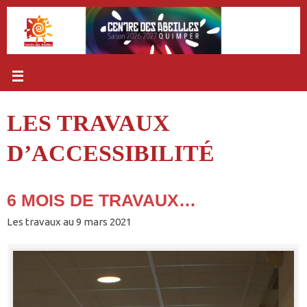
Passer
au
contenu
LES TRAVAUX
D’ACCESSIBILITÉ
6 MOIS DE TRAVAUX…
Les travaux au 9 mars 2021