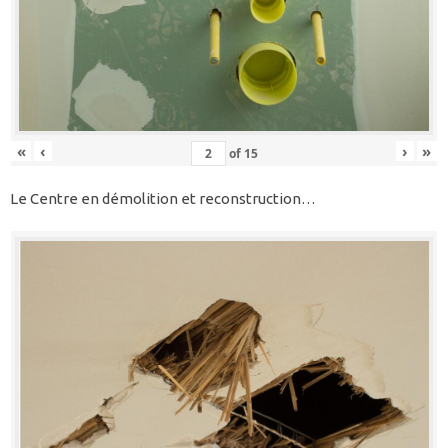
«
‹
›
»
of
15
Le Centre en démolition et reconstruction…