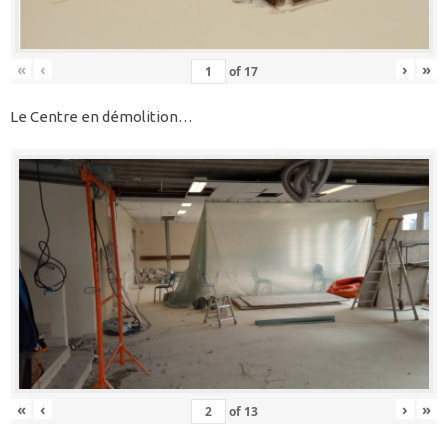
«
‹
›
»
of
17
Le Centre en démolition…
«
‹
›
»
of
13