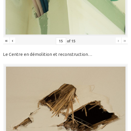
«
‹
›
»
of
15
Le Centre en démolition et reconstruction…