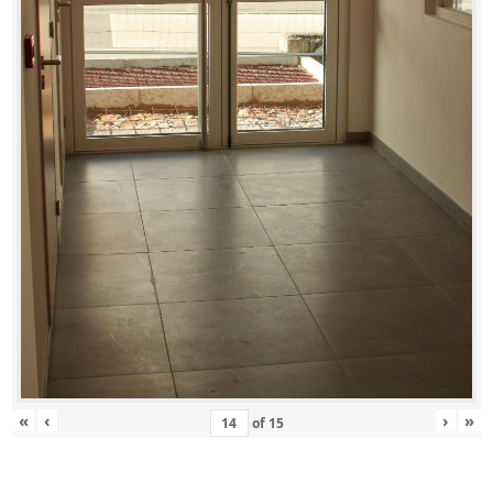
«
‹
›
»
of
15