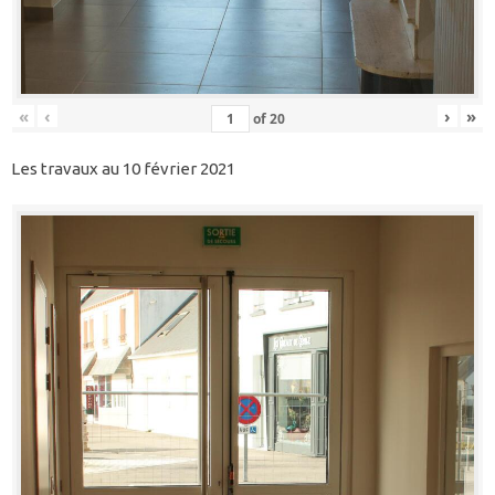
«
‹
›
»
of
20
Les travaux au 10 février 2021