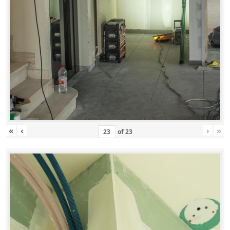
«
‹
›
»
of
23