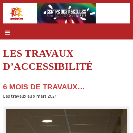
Passer
au
contenu
LES TRAVAUX
D’ACCESSIBILITÉ
6 MOIS DE TRAVAUX…
Les travaux au 9 mars 2021