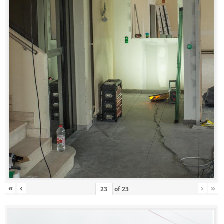
«
‹
›
»
of
23