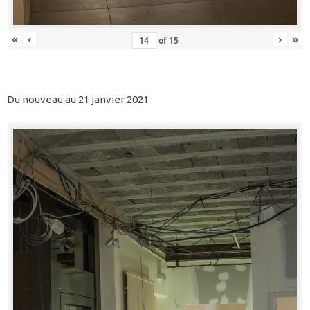
«
‹
›
»
of
15
Du nouveau au 21 janvier 2021