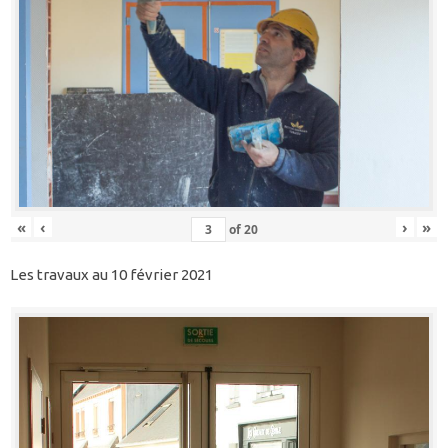
«
‹
›
»
of
20
Les travaux au 10 février 2021