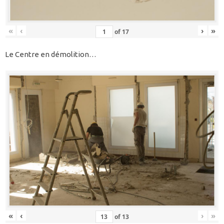
«
‹
›
»
of
17
Le Centre en démolition…
«
‹
›
»
of
13