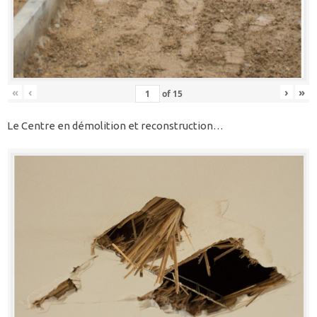
«
‹
›
»
of
15
Le Centre en démolition et reconstruction…