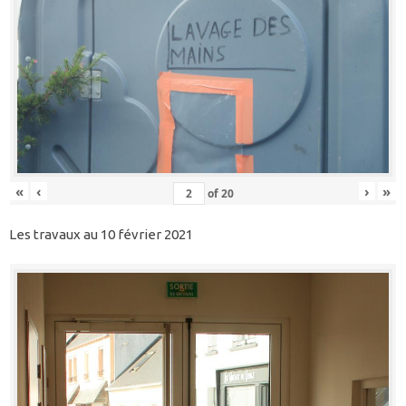
«
‹
›
»
of
20
Les travaux au 10 février 2021