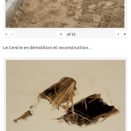
«
‹
›
»
of
15
Le Centre en démolition et reconstruction…