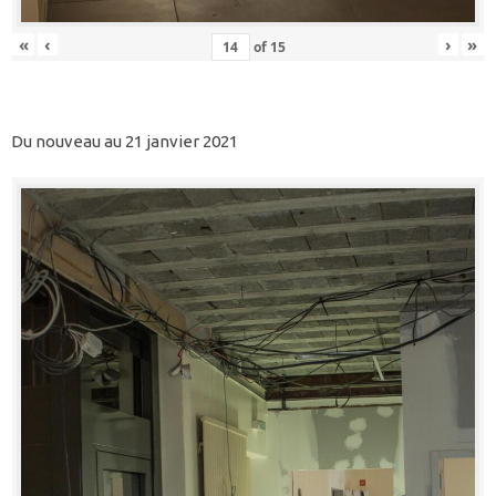
«
‹
›
»
of
15
Du nouveau au 21 janvier 2021