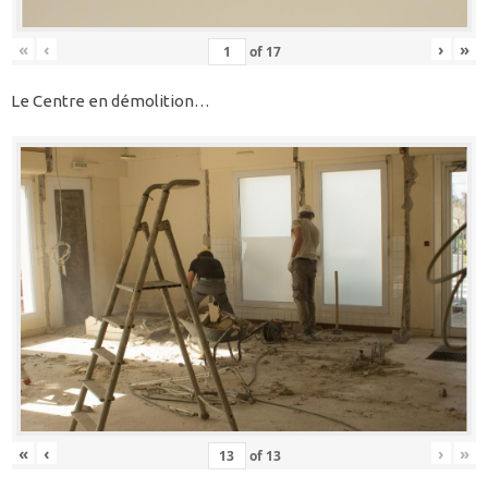
«
‹
›
»
of
17
Le Centre en démolition…
«
‹
›
»
of
13