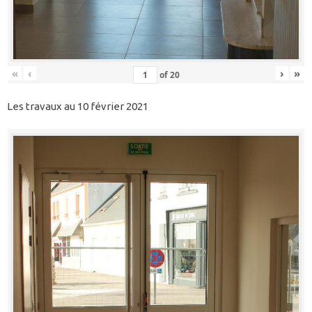
«
‹
›
»
of
20
Les travaux au 10 février 2021