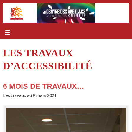
Passer
au
contenu
LES TRAVAUX
D’ACCESSIBILITÉ
6 MOIS DE TRAVAUX…
Les travaux au 9 mars 2021