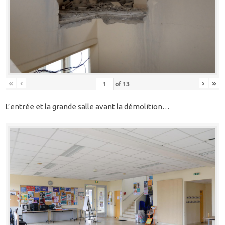
«
‹
›
»
of
13
L’entrée et la grande salle avant la démolition…