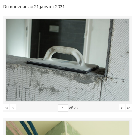
Du nouveau au 21 janvier 2021
«
‹
›
»
of
23