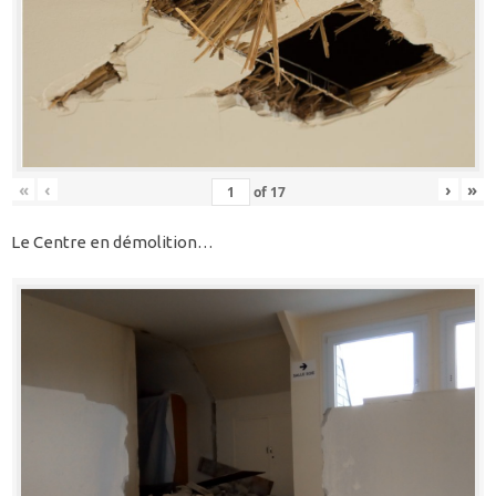
«
‹
›
»
of
17
Le Centre en démolition…