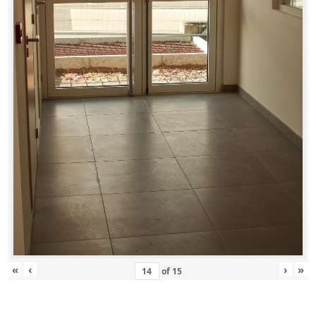
«
‹
›
»
of
15