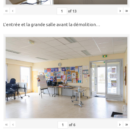
«
‹
›
»
of
13
L’entrée et la grande salle avant la démolition…
«
‹
›
»
of
6