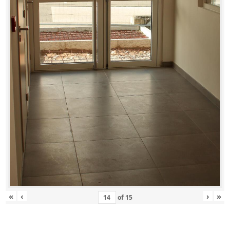
«
‹
›
»
of
15