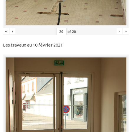
«
‹
›
»
of
20
Les travaux au 10 février 2021