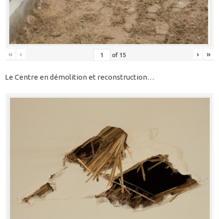
«
‹
›
»
of
15
Le Centre en démolition et reconstruction…