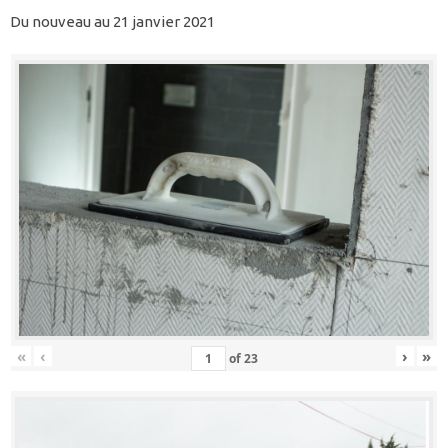
Du nouveau au 21 janvier 2021
«
‹
›
»
of
23