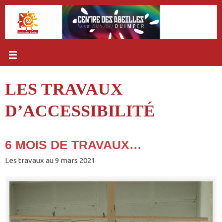
Passer
au
contenu
LES TRAVAUX
D’ACCESSIBILITÉ
6 MOIS DE TRAVAUX…
Les travaux au 9 mars 2021