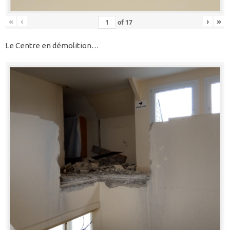
«
‹
›
»
of
17
Le Centre en démolition…