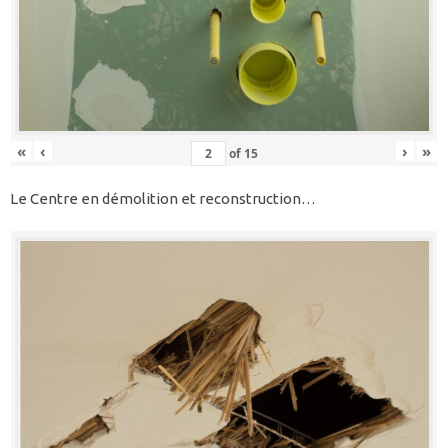
«
‹
›
»
of
15
Le Centre en démolition et reconstruction…