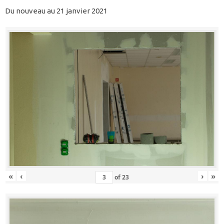
Du nouveau au 21 janvier 2021
«
‹
›
»
of
23