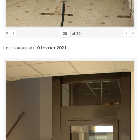
«
‹
›
»
of
20
Les travaux au 10 février 2021