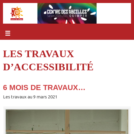
Passer
au
contenu
LES TRAVAUX
D’ACCESSIBILITÉ
6 MOIS DE TRAVAUX…
Les travaux au 9 mars 2021