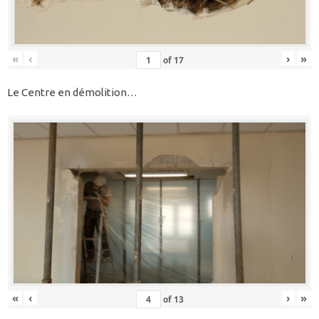
«
‹
›
»
of
17
Le Centre en démolition…
«
‹
›
»
of
13