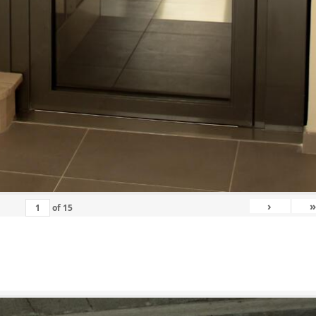
›
»
of
15