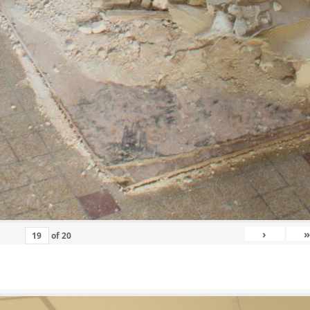
›
»
of
20