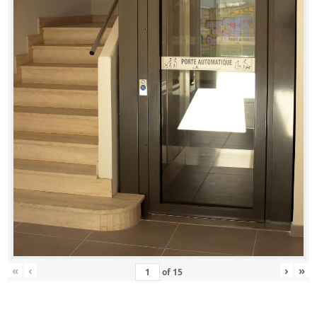
«
‹
›
»
of
15