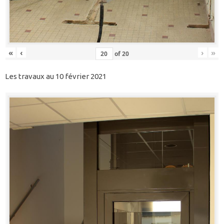
«
‹
›
»
of
20
Les travaux au 10 février 2021