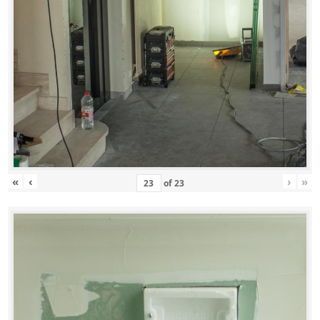
«
‹
›
»
of
23