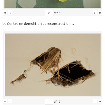
«
‹
›
»
of
15
Le Centre en démolition et reconstruction…
«
‹
›
»
of
17