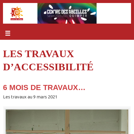
Passer
au
contenu
LES TRAVAUX
D’ACCESSIBILITÉ
6 MOIS DE TRAVAUX…
Les travaux au 9 mars 2021