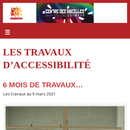
Passer
au
contenu
LES TRAVAUX
D’ACCESSIBILITÉ
6 MOIS DE TRAVAUX…
Les travaux au 9 mars 2021