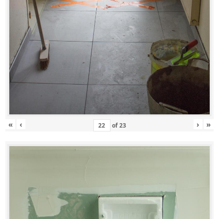
«
‹
›
»
of
23