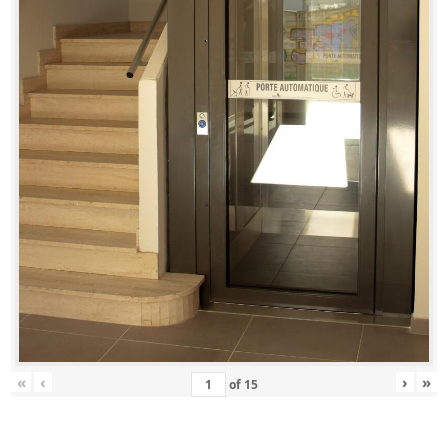
«
‹
›
»
of
15