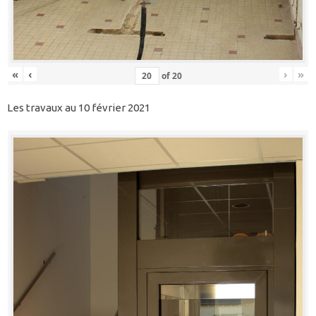
«
‹
›
»
of
20
Les travaux au 10 février 2021