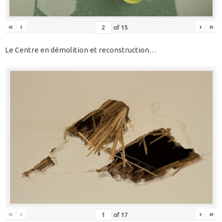
«
‹
›
»
of
15
Le Centre en démolition et reconstruction…
«
‹
›
»
of
17