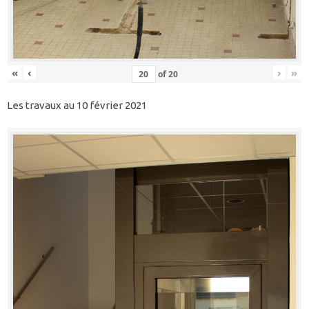
«
‹
›
»
of
20
Les travaux au 10 février 2021