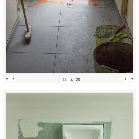
«
‹
›
»
of
23