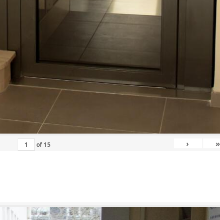
›
»
of
15