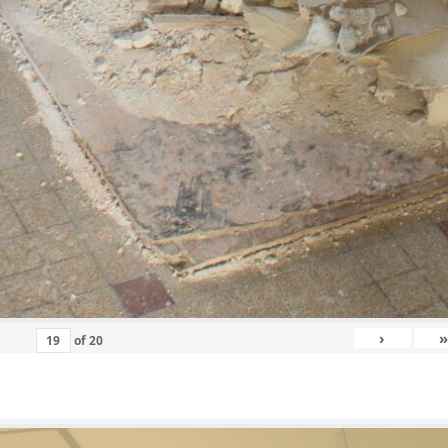
›
»
of
20