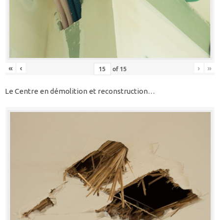
«
‹
›
»
of
15
Le Centre en démolition et reconstruction…