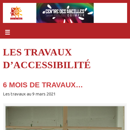
Passer
au
contenu
LES TRAVAUX
D’ACCESSIBILITÉ
6 MOIS DE TRAVAUX…
Les travaux au 9 mars 2021