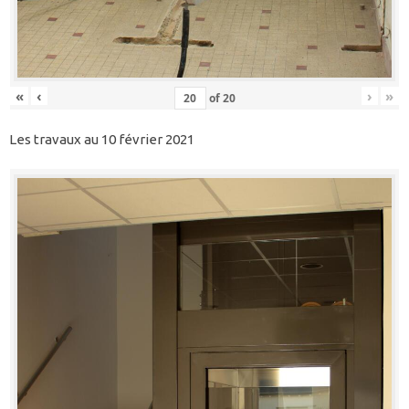
«
‹
›
»
of
20
Les travaux au 10 février 2021