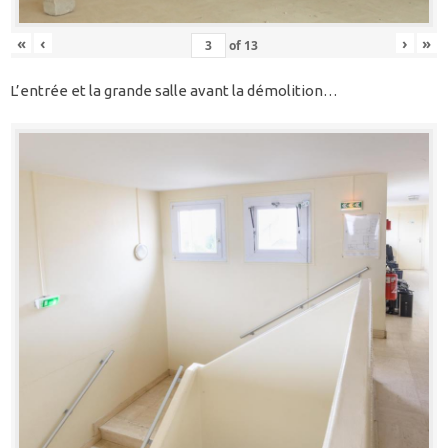
«
‹
›
»
of
13
L’entrée et la grande salle avant la démolition…