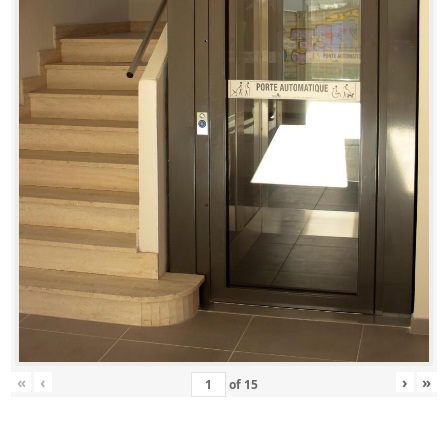
«
‹
›
»
of
15