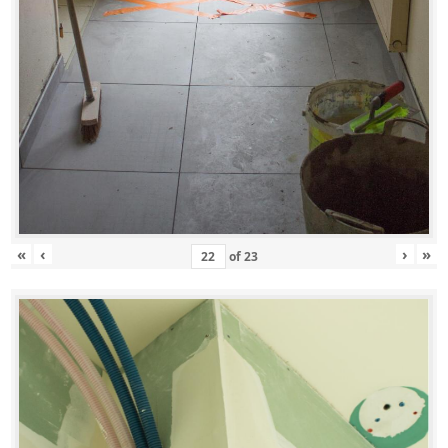
«
‹
›
»
of
23