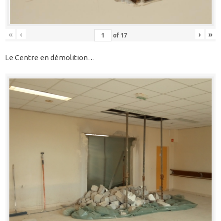
«
‹
›
»
of
17
Le Centre en démolition…