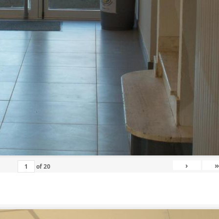
›
»
of
20