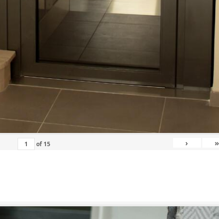
›
»
of
15