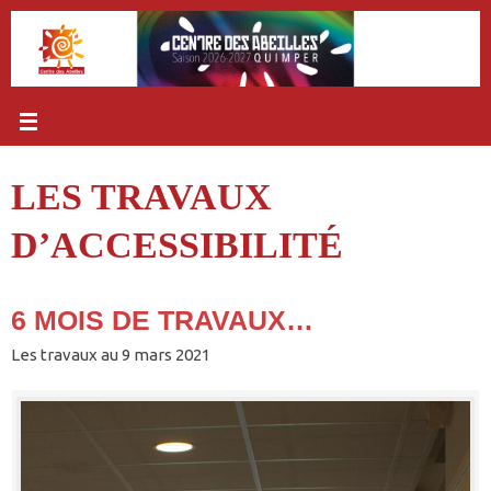
Passer
au
contenu
LES TRAVAUX
D’ACCESSIBILITÉ
6 MOIS DE TRAVAUX…
Les travaux au 9 mars 2021