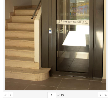
«
‹
›
»
of
15