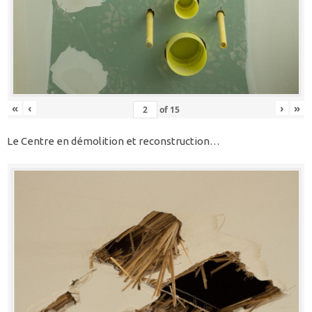
«
‹
›
»
of
15
Le Centre en démolition et reconstruction…