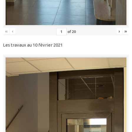
«
‹
›
»
of
20
Les travaux au 10 février 2021