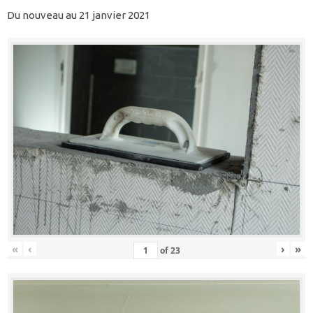
Du nouveau au 21 janvier 2021
«
‹
›
»
of
23