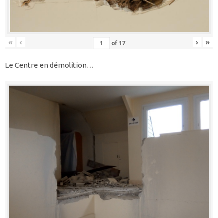
«
‹
›
»
of
17
Le Centre en démolition…