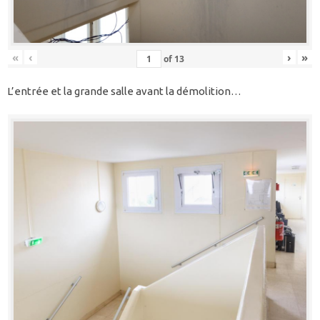
«
‹
›
»
of
13
L’entrée et la grande salle avant la démolition…