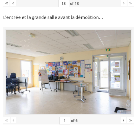
«
‹
›
»
of
13
L’entrée et la grande salle avant la démolition…
«
‹
›
»
of
6