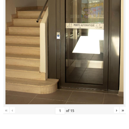
«
‹
›
»
of
15