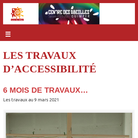
Passer
au
contenu
LES TRAVAUX
D’ACCESSIBILITÉ
6 MOIS DE TRAVAUX…
Les travaux au 9 mars 2021