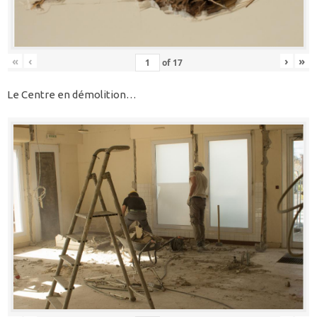
«
‹
›
»
of
17
Le Centre en démolition…