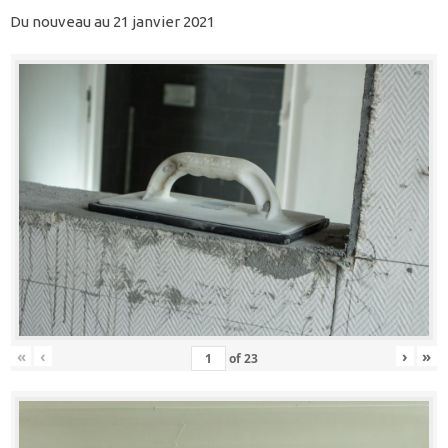
Du nouveau au 21 janvier 2021
«
‹
›
»
of
23