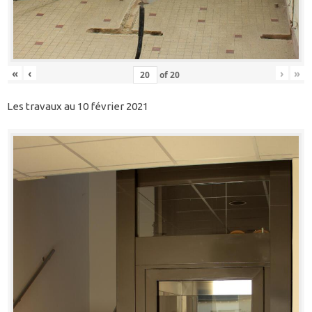
«
‹
›
»
of
20
Les travaux au 10 février 2021