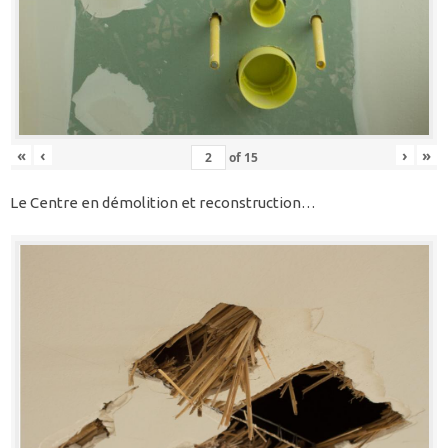
«
‹
›
»
of
15
Le Centre en démolition et reconstruction…