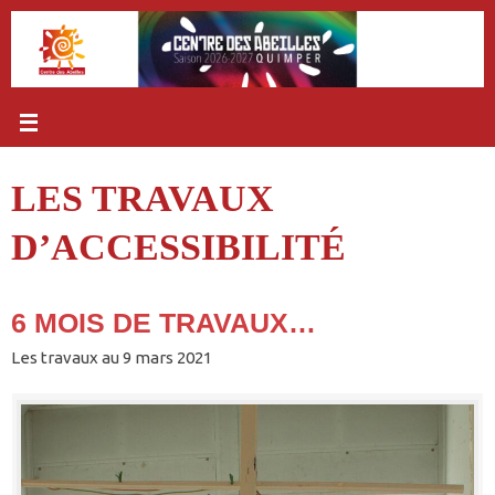
Passer
au
contenu
LES TRAVAUX
D’ACCESSIBILITÉ
6 MOIS DE TRAVAUX…
Les travaux au 9 mars 2021