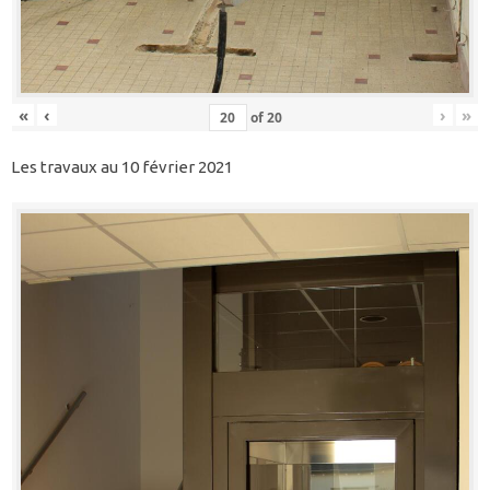
«
‹
›
»
of
20
Les travaux au 10 février 2021