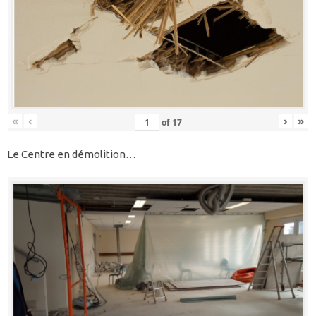
«
‹
›
»
of
17
Le Centre en démolition…