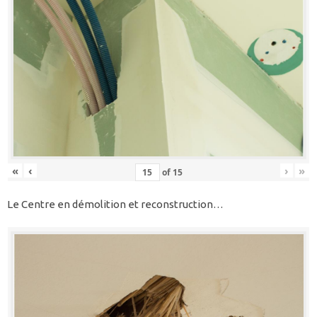
«
‹
›
»
of
15
Le Centre en démolition et reconstruction…