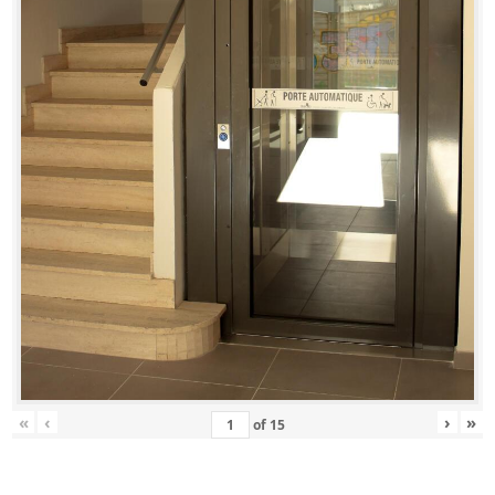
«
‹
›
»
of
15