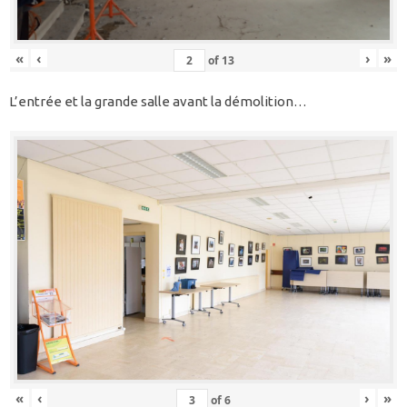
«
‹
›
»
of
13
L’entrée et la grande salle avant la démolition…
«
‹
›
»
of
6