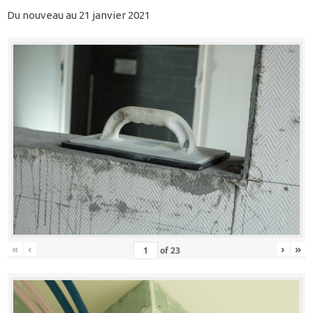
Du nouveau au 21 janvier 2021
«
‹
›
»
of
23