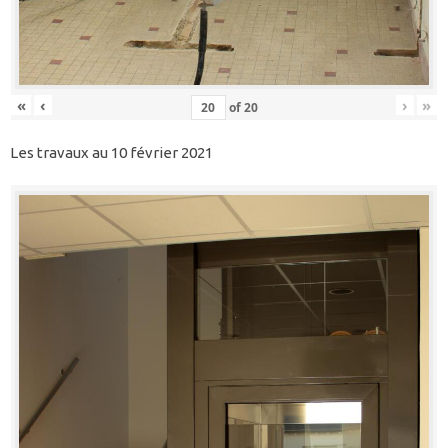
«
‹
›
»
of
20
Les travaux au 10 février 2021