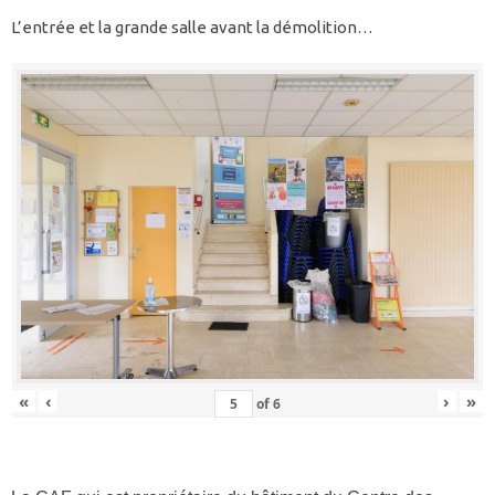
L’entrée et la grande salle avant la démolition…
«
‹
›
»
of
6